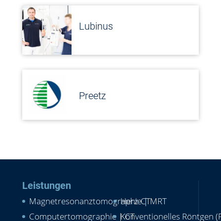
Lubinus
Preetz
Leistungen
Magnetresonanztomographie | MRT
Herz-CT
Computertomographie | CT
Konventionelles Röntgen (